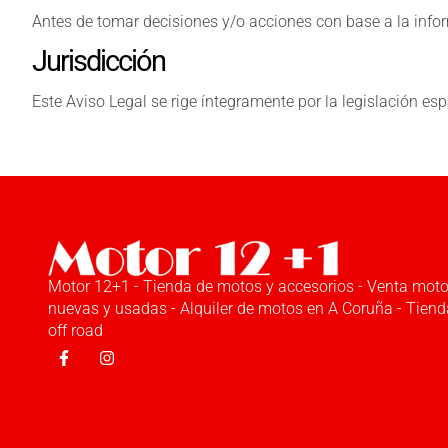
Antes de tomar decisiones y/o acciones con base a la inform
Jurisdicción
Este Aviso Legal se rige íntegramente por la legislación es
Motor 12+1 - Tienda de motos y accesorios - Venta mot
nuevas y usadas - Alquiler de motos en A Coruña - Tiend
off road