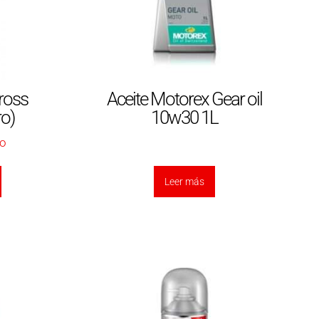
ross
Aceite Motorex Gear oil
ro)
10w30 1L
do
Leer más