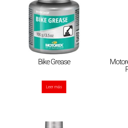
Bike Grease
Motore
R
Leer más