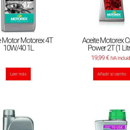
e Motor Motorex 4T
Aceite Motorex C
10W/40 1L
Power 2T (1 Lit
19,99
€
IVA Incluí
Leer más
Añadir al carrito