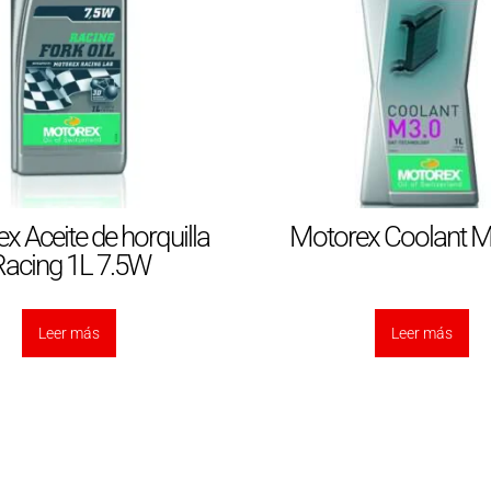
x Aceite de horquilla
Motorex Coolant M
acing 1L 7.5W
Leer más
Leer más