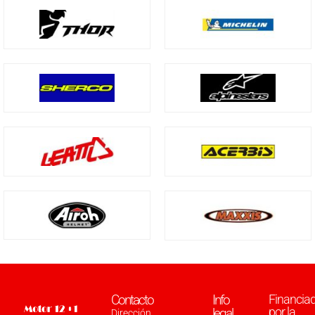
Contacto
Info
Financia
por la
legal
Dirección