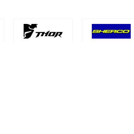
Contacto
Info lega
Dirección
Aviso Lega
os
Rúa Zeus, 15 - Oleiros
a
Política de