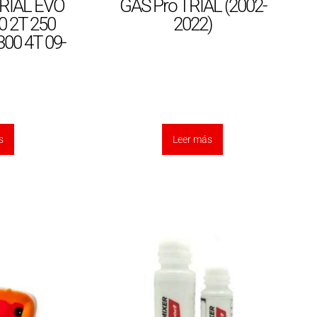
TRIAL EVO
GAS Pro TRIAL (2002-
0 2T 250
2022)
300 4T 09-
s
Leer más