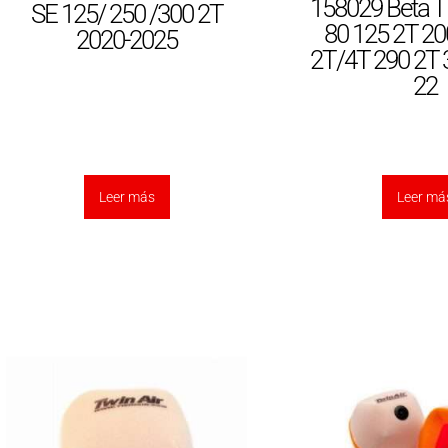
158029 Beta 
SE 125/ 250 /300 2T
80 125 2T 20
2020-2025
2T/4T 290 2T 
22
Leer más
Leer má