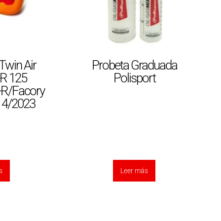
 Twin Air
Probeta Graduada
-R 125
Polisport
-R/Facory
14/2023
s
Leer más