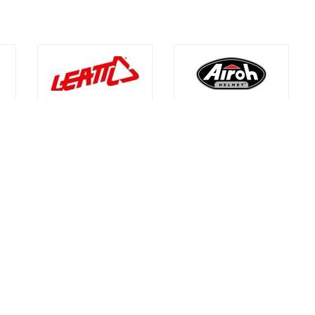
l
Financiado por la Unión
Europea Next Generation
l
EU
 Privacidad