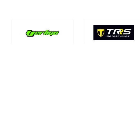
Motor 12+1 - Tienda de motos y accesorios - Venta mot
nuevas y usadas - Alquiler de motos en A Coruña - Tiend