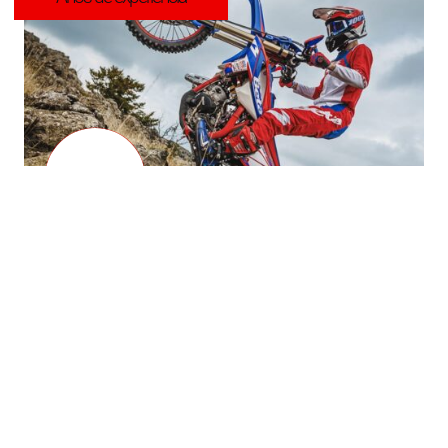
SOBRE NOSOTROS
Calidad y pasión por las motos
Con una dedicación incansable y una profunda pasión por las
motocicletas, «Motor 12+1» ha crecido para ofrecer una amplia
gama de servicios, desde la reparación y restauración de
motocicletas hasta la venta de motocicletas multimarca,
recambios, accesorios y alquiler de motocicletas. La empresa se
enorgullece de su compromiso con la satisfacción del cliente y de