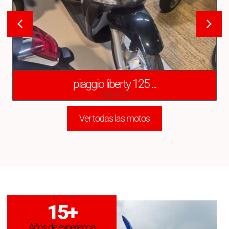
piaggio liberty 125 ...
SCOOTER
Ver todas las motos
15
+
Años de experiencia