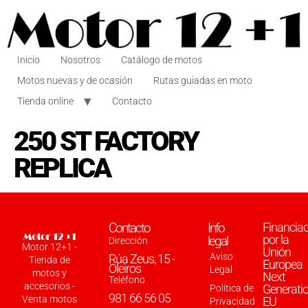
Inicio
Nosotros
Catálogo de motos
Motos nuevas y de ocasión
Rutas guiadas en moto
Tienda online
Contacto
250 ST FACTORY
REPLICA
Contacto
Info
Financia
por la
legal
Dirección
Motor 12+1 -
Unión
Aviso
Rúa Zeus, 15 -
Tienda de
Europea
Oleiros
Legal
motos y
Next
Teléfono
accesorios -
Generati
Política de
981 66 56 05
Venta motos
EU
Privacidad