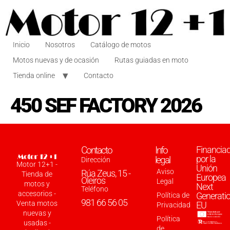
Inicio
Nosotros
Catálogo de motos
Motos nuevas y de ocasión
Rutas guiadas en moto
Tienda online
Contacto
450 SEF FACTORY 2026
Contacto
Info
Financia
por la
legal
Dirección
Motor 12+1 -
Unión
Aviso
Rúa Zeus, 15 -
Tienda de
Europea
Oleiros
Legal
motos y
Next
Teléfono
accesorios -
Generati
Política de
981 66 56 05
Venta motos
EU
Privacidad
nuevas y
Política
usadas -
de