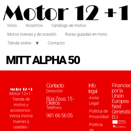
Inicio
Nosotros
Catálogo de motos
Motos nuevas y de ocasión
Rutas guiadas en moto
Tienda online
Contacto
MITT ALPHA 50
Contacto
Info
Financia
por la
legal
Dirección
Motor 12+1 -
Unión
Aviso
Rúa Zeus, 15 -
Tienda de
Europea
Oleiros
Legal
motos y
Next
Teléfono
accesorios -
Generati
Política de
981 66 56 05
Venta motos
EU
Privacidad
nuevas y
Política
usadas -
de