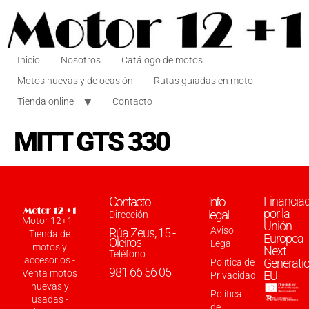
Inicio
Nosotros
Catálogo de motos
Motos nuevas y de ocasión
Rutas guiadas en moto
Tienda online
Contacto
MITT GTS 330
Contacto
Info
Financia
por la
legal
Dirección
Motor 12+1 -
Unión
Aviso
Rúa Zeus, 15 -
Tienda de
Europea
Oleiros
Legal
motos y
Next
Teléfono
accesorios -
Generati
Política de
981 66 56 05
Venta motos
EU
Privacidad
nuevas y
Política
usadas -
de