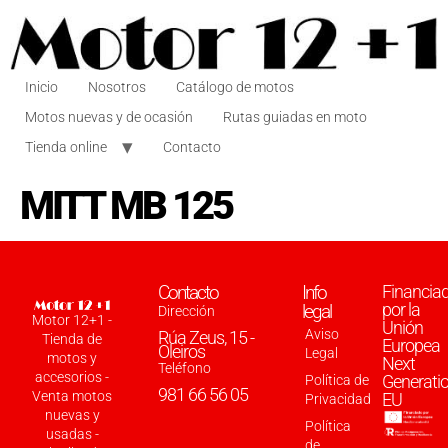
Inicio
Nosotros
Catálogo de motos
Motos nuevas y de ocasión
Rutas guiadas en moto
Tienda online
Contacto
MITT MB 125
Contacto
Info
Financia
por la
legal
Dirección
Motor 12+1 -
Unión
Aviso
Rúa Zeus, 15 -
Tienda de
Europea
Oleiros
Legal
motos y
Next
Teléfono
accesorios -
Generati
Política de
981 66 56 05
Venta motos
EU
Privacidad
nuevas y
Política
usadas -
de