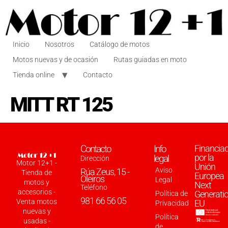
Inicio
Nosotros
Catálogo de motos
Motos nuevas y de ocasión
Rutas guiadas en moto
Tienda online
Contacto
MITT RT 125
Contacto
Info
Financia
por la
legal
Dirección
Motor 12+1 -
Unión
Aviso
Rúa Zeus, 15 -
Tienda de
Europea
Oleiros
Legal
motos y
Next
Teléfono
accesorios -
Generati
Política de
981 66 56 05
Venta motos
EU
Privacidad
nuevas y
Política
usadas -
de