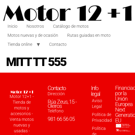
Inicio
Nosotros
Catálogo de motos
Motos nuevas y de ocasión
Rutas guiadas en moto
Tienda online
Contacto
MITT TT 555
Contacto
Info
Financia
por la
legal
Dirección
Motor 12+1 -
Unión
Aviso
Rúa Zeus, 15 -
Tienda de
Europea
Oleiros
Legal
motos y
Next
Teléfono
accesorios -
Generati
Política de
981 66 56 05
Venta motos
EU
Privacidad
nuevas y
Política
usadas -
de