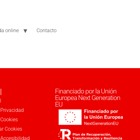
da online
Contacto
l
Financiado por la Unión
Europea Next Generation
l
EU
 Privacidad
e Cookies
ar Cookies
 Accesibilidad