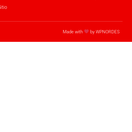
itio
Made with
by WPNORDES