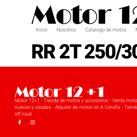
Inicio
Nosotros
Catálogo de motos
RR 2T 250/3
Motor 12+1 - Tienda de motos y accesorios - Venta mot
nuevas y usadas - Alquiler de motos en A Coruña - Tiend
off road