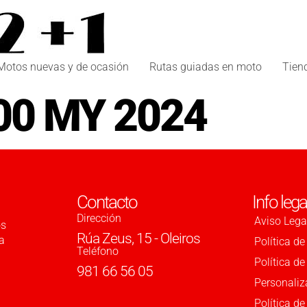
Motos nuevas y de ocasión
Rutas guiadas en moto
Tien
00 MY 2024
Contacto
Info lega
Dirección
Aviso Lega
os
Rúa Zeus, 15 - Oleiros
a
Política de
Teléfono
Política d
981 66 56 05
Personaliz
Política de