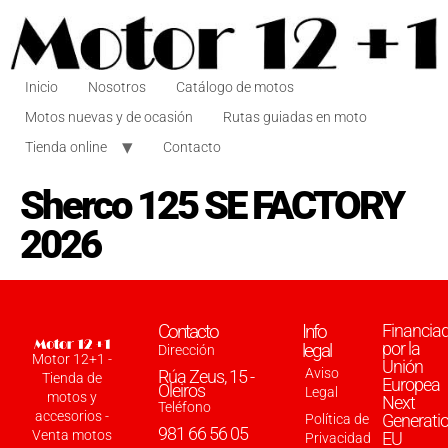
Inicio
Nosotros
Catálogo de motos
Motos nuevas y de ocasión
Rutas guiadas en moto
Tienda online
Contacto
Sherco 125 SE FACTORY
2026
Contacto
Info
Financia
por la
legal
Dirección
Motor 12+1 -
Unión
Aviso
Rúa Zeus, 15 -
Tienda de
Europea
Oleiros
Legal
motos y
Next
Teléfono
accesorios -
Generati
Política de
981 66 56 05
Venta motos
EU
Privacidad