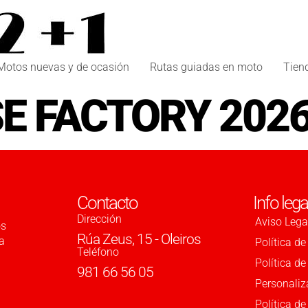
Motos nuevas y de ocasión
Rutas guiadas en moto
Tien
SE FACTORY 202
Contacto
Info lega
Dirección
Aviso Lega
os
Rúa Zeus, 15 - Oleiros
a
Política de
Teléfono
Política d
981 66 56 05
Personaliz
Política de