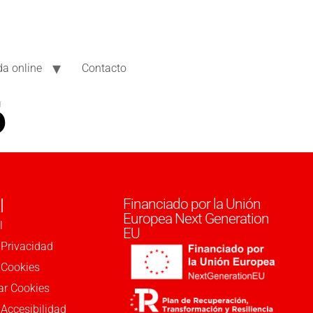
da online
Contacto
6
l
Financiado por la Unión
Europea Next Generation
l
EU
 Privacidad
e Cookies
ar Cookies
 Accesibilidad