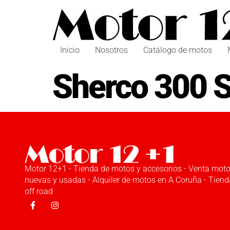
Inicio
Nosotros
Catálogo de motos
Sherco 300 
Motor 12+1 - Tienda de motos y accesorios - Venta mot
nuevas y usadas - Alquiler de motos en A Coruña - Tiend
off road