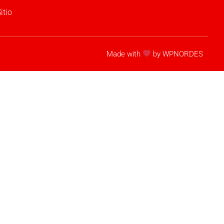
itio
Made with
by WPNORDES