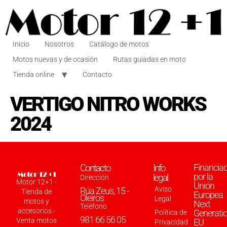
Inicio
Nosotros
Catálogo de motos
Motos nuevas y de ocasión
Rutas guiadas en moto
Tienda online
Contacto
VERTIGO NITRO WORKS
2024
Contacto
Info
Financia
por la
legal
Dirección
Motor 12+1 -
Unión
Aviso
Rúa Zeus, 15 -
Tienda de
Europea
Oleiros
Legal
motos y
Next
Teléfono
accesorios -
Generati
Política de
981 66 56 05
Venta motos
EU
Privacidad