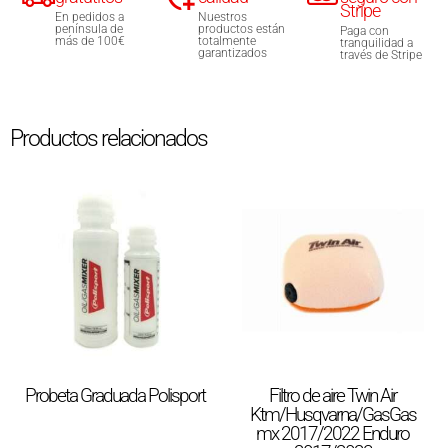
Stripe
En pedidos a
Nuestros
península de
productos están
Paga con
más de 100€
totalmente
tranquilidad a
garantizados
través de Stripe
Productos relacionados
Probeta Graduada Polisport
Filtro de aire Twin Air
Ktm/Husqvarna/GasGas
mx 2017/2022 Enduro