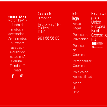
Contacto
Info
Financia
por la
legal
Dirección
Motor 12+1 -
Unión
Aviso
Rúa Zeus, 15 -
Tienda de
Europea
Oleiros
Legal
motos y
Next
Teléfono
accesorios -
Generati
Política de
981 66 56 05
Venta motos
EU
Privacidad
nuevas y
Política
usadas -
de
Alquiler de
Cookies
motos en A
Coruña -
Personalizar
Tienda off
Cookies
road
Política de
Accesibilidad
Mapa
del
Sitio