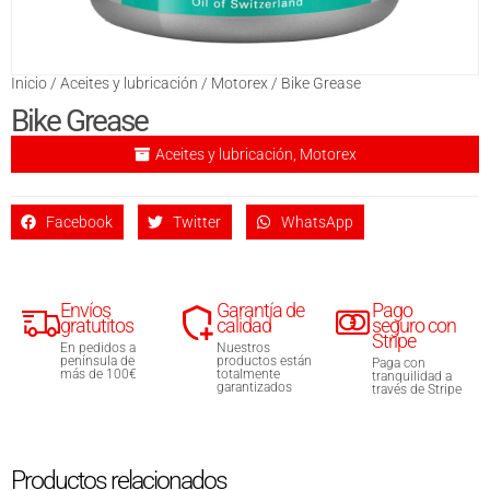
Inicio
/
Aceites y lubricación
/
Motorex
/ Bike Grease
Bike Grease
Aceites y lubricación
,
Motorex
Facebook
Twitter
WhatsApp
Envíos
Garantía de
Pago
gratutitos
calidad
seguro con
Stripe
En pedidos a
Nuestros
península de
productos están
Paga con
más de 100€
totalmente
tranquilidad a
garantizados
través de Stripe
Productos relacionados