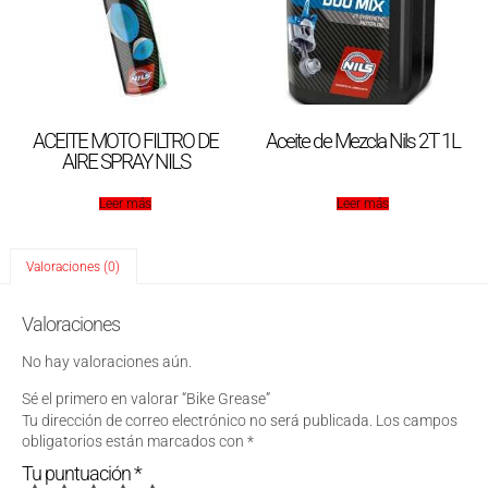
ACEITE MOTO FILTRO DE
Aceite de Mezcla Nils 2T 1L
AIRE SPRAY NILS
Leer más
Leer más
Valoraciones (0)
Valoraciones
No hay valoraciones aún.
Sé el primero en valorar “Bike Grease”
Tu dirección de correo electrónico no será publicada.
Los campos
obligatorios están marcados con
*
Tu puntuación
*