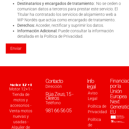
Destinatarios y encargados de tratamiento:
No se ceden o
comunican datos a terceros para prestar este servicio. El
Titular ha contratado los servicios de alojamiento web a
WP Nordés que actúa como encargado de tratamiento.
Derechos:
Acceder, rectificar y suprimir los datos.
Información Adicional:
Puede consultar la información
detallada en la
Política de Privacidad
.
Contacto
Info
Financia
por la
legal
Dirección
Motor 12+1 -
Unión
Aviso
Rúa Zeus, 15 -
Tienda de
Europea
Oleiros
Legal
motos y
Next
Teléfono
accesorios -
Generati
Política de
981 66 56 05
Venta motos
EU
Privacidad
nuevas y
Política
usadas -
de
Alquiler de