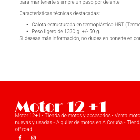
para mantenerte siempre un paso por delante.
Características técnicas destacadas:
Calota estructurada en termoplástico HRT (Termop
Peso ligero de 1330 g. +/- 50 g.
Si deseas más información, no dudes en ponerte en
co
Motor 12+1 - Tienda de motos y accesorios - Venta mot
nuevas y usadas - Alquiler de motos en A Coruña - Tiend
off road