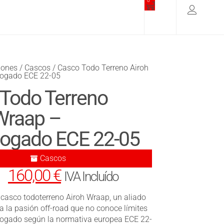
0
iones
/
Cascos
/ Casco Todo Terreno Airoh
ogado ECE 22-05
Todo Terreno
Wraap –
ogado ECE 22-05
Cascos
160,00
€
IVA Incluído
casco todoterreno Airoh Wraap, un aliado
a la pasión off-road que no conoce límites
ogado según la normativa europea ECE 22-