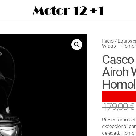
Inicio
/
Equipac
Wraap – Homol
Casco 
Airoh 
Homol
179,00
€
Presentamos el 
excepcional par
de edad. Homol