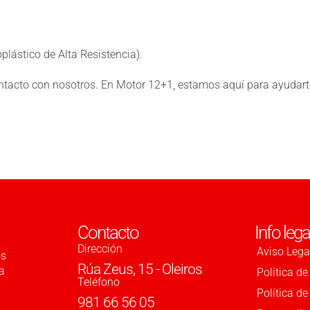
lástico de Alta Resistencia).
ntacto
con nosotros. En Motor 12+1, estamos aquí para ayudarte 
Contacto
Info lega
Dirección
Aviso Lega
os
Rúa Zeus, 15 - Oleiros
a
Política de
Teléfono
Política d
981 66 56 05