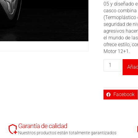
05 y diseñado e
casco combina u
(Termoplástico 
seguridad de ni
agresivos hacen
el mundo de las
ofrece estilo, c
Motor 12+1.
Añadi
Facebook
Garantía de calidad
Nuestros productos están totalmente garantizados