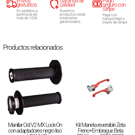
Envíos
Garantía de
Pago
gratutitos
calidad
seguro con
Stripe
En pedidos a
Nuestros
península de
productos están
Paga con
más de 100€
totalmente
tranquilidad a
garantizados
través de Stripe
Productos relacionados
Manillar Odi V2 MX Lock-On
Kit Maneta reversible Zeta
con adaptadores negro liso
Freno+Embrague Beta