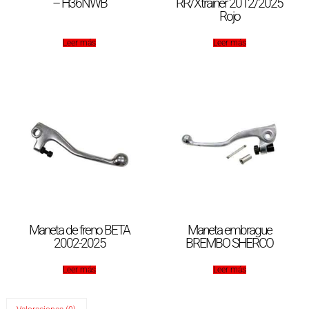
– H36NWB
RR/Xtrainer 2012/2025
Rojo
Leer más
Leer más
Maneta de freno BETA
Maneta embrague
2002-2025
BREMBO SHERCO
Leer más
Leer más