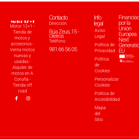
Contacto
Info
Financia
por la
legal
Dirección
Motor 12+1 -
Unión
Aviso
Rúa Zeus, 15 -
Tienda de
Europea
Oleiros
Legal
motos y
Next
Teléfono
accesorios -
Generati
Política de
981 66 56 05
Venta motos
EU
Privacidad
nuevas y
Política
usadas -
de
Alquiler de
Cookies
motos en A
Coruña -
Personalizar
Tienda off
Cookies
road
Política de
Accesibilidad
Mapa
del
Sitio