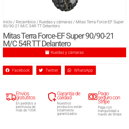
Inicio
/
Recambios
/
Ruedas y cámaras
/ Mitas Terra Force-EF Super
90/90-21 M/C 54R TT Delantero
Mitas Terra Force-EF Super 90/90-21
M/C 54R TT Delantero
Ruedas y cámaras
Facebook
Twitter
WhatsApp
Envíos
Garantía de
Pago
gratutitos
calidad
seguro con
Stripe
En pedidos a
Nuestros
península de
productos están
Paga con
más de 100€
totalmente
tranquilidad a
garantizados
través de Stripe