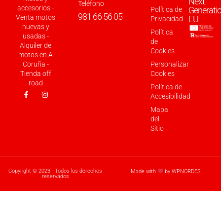
Next
Teléfono
accesorios -
Generati
Política de
981 66 56 05
Venta motos
EU
Privacidad
nuevas y
Política
usadas -
de
Alquiler de
Cookies
motos en A
Coruña -
Personalizar
Tienda off
Cookies
road
Política de
Accesibilidad
Mapa
del
Sitio
Copyright © 2023 - Todos los derechos
Made with
by WPNORDES
reservados