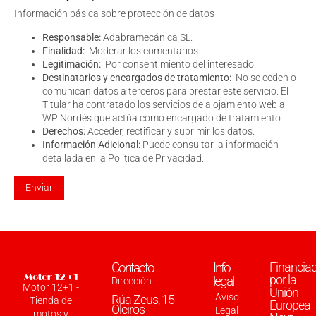
Información básica sobre protección de datos
Responsable:
Adabramecánica SL.
Finalidad:
Moderar los comentarios.
Legitimación:
Por consentimiento del interesado.
Destinatarios y encargados de tratamiento:
No se ceden o
comunican datos a terceros para prestar este servicio. El
Titular ha contratado los servicios de alojamiento web a
WP Nordés que actúa como encargado de tratamiento.
Derechos:
Acceder, rectificar y suprimir los datos.
Información Adicional:
Puede consultar la información
detallada en la
Política de Privacidad
.
Contacto
Info
Financia
por la
legal
Dirección
Motor 12+1 -
Unión
Aviso
Rúa Zeus, 15 -
Tienda de
Europea
Oleiros
Legal
motos y