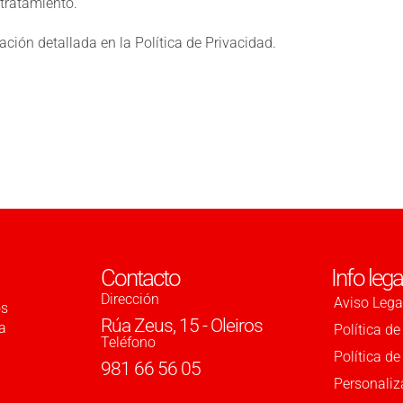
tratamiento.
ación detallada en la
Política de Privacidad
.
Contacto
Info lega
Dirección
Aviso Lega
os
Rúa Zeus, 15 - Oleiros
a
Política de
Teléfono
Política d
981 66 56 05
Personaliz