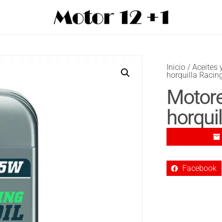
Inicio
/
Aceites 
horquilla Racin
Motore
horqui
Facebook