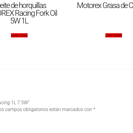
eite de horquillas
Motorex Grasa de 
EX Racing Fork Oil
5W 1L
Leer más
Leer más
Racing 1L 7.5W”
os campos obligatorios están marcados con
*