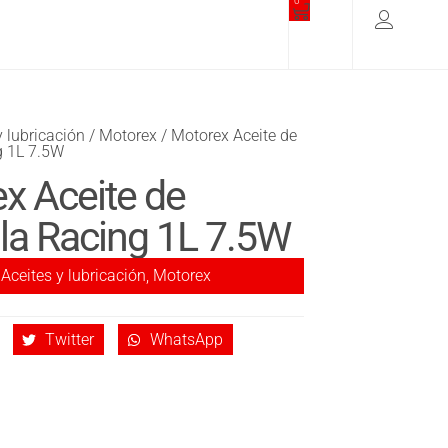
0
y lubricación
/
Motorex
/ Motorex Aceite de
g 1L 7.5W
x Aceite de
lla Racing 1L 7.5W
Aceites y lubricación
,
Motorex
Twitter
WhatsApp