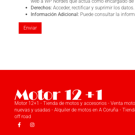
web a WP Nordés que actúa como encargado de 
Derechos:
Acceder, rectificar y suprimir los datos.
Información Adicional:
Puede consultar la inform
Motor 12+1 - Tienda de motos y accesorios - Venta mot
nuevas y usadas - Alquiler de motos en A Coruña - Tiend
off road