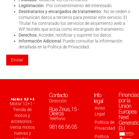
Legitimación:
Por consentimiento del interesado.
Destinatarios y encargados de tratamiento:
No se ceden o
comunican datos a terceros para prestar este servicio. El
Titular ha contratado los servicios de alojamiento web a
WP Nordés que actúa como encargado de tratamiento.
Derechos:
Acceder, rectificar y suprimir los datos.
Información Adicional:
Puede consultar la información
detallada en la
Política de Privacidad
.
Contacto
Info
Financia
por la
legal
Dirección
Motor 12+1 -
Unión
Aviso
Rúa Zeus, 15 -
Tienda de
Europea
Oleiros
Legal
motos y
Next
Teléfono
accesorios -
Generati
Política de
981 66 56 05
Venta motos
EU
Privacidad
nuevas y
Política