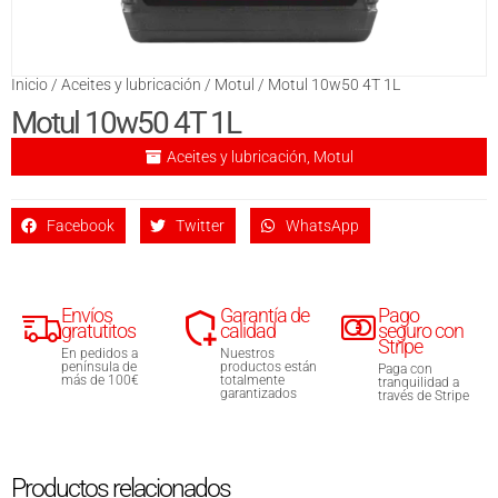
Inicio
/
Aceites y lubricación
/
Motul
/ Motul 10w50 4T 1L
Motul 10w50 4T 1L
Aceites y lubricación
,
Motul
Facebook
Twitter
WhatsApp
Envíos
Garantía de
Pago
gratutitos
calidad
seguro con
Stripe
En pedidos a
Nuestros
península de
productos están
Paga con
más de 100€
totalmente
tranquilidad a
garantizados
través de Stripe
Productos relacionados