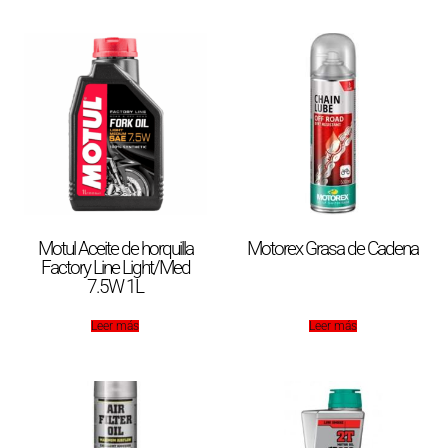
Motul Aceite de horquilla
Motorex Grasa de Cadena
Factory Line Light/Med
7.5W 1L
Leer más
Leer más