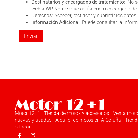
Destinatarios y encargados de tratamiento:
No se
web a WP Nordés que actúa como encargado de 
Derechos:
Acceder, rectificar y suprimir los datos.
Información Adicional:
Puede consultar la inform
Motor 12+1 - Tienda de motos y accesorios - Venta mot
nuevas y usadas - Alquiler de motos en A Coruña - Tiend
off road