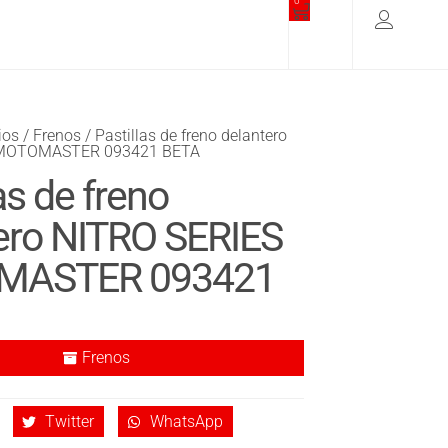
0
ios
/
Frenos
/ Pastillas de freno delantero
 MOTOMASTER 093421 BETA
as de freno
ero NITRO SERIES
MASTER 093421
Frenos
Twitter
WhatsApp