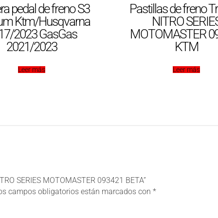
ra pedal de freno S3
Pastillas de freno T
um Ktm/Husqvarna
NITRO SERIE
17/2023 GasGas
MOTOMASTER 09
2021/2023
KTM
Leer más
Leer más
ero NITRO SERIES MOTOMASTER 093421 BETA”
os campos obligatorios están marcados con
*