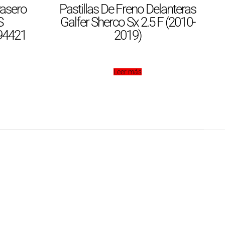
rasero
Pastillas De Freno Delanteras
S
Galfer Sherco Sx 2.5 F (2010-
4421
2019)
Leer más