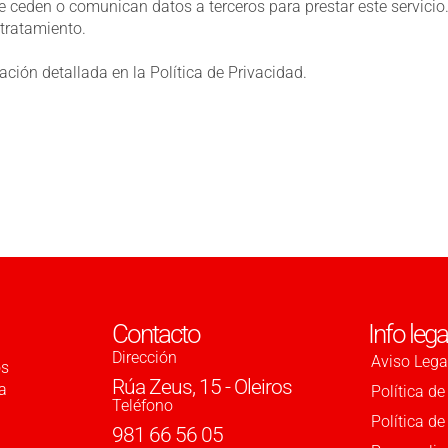
 ceden o comunican datos a terceros para prestar este servicio. 
tratamiento.
ación detallada en la
Política de Privacidad
.
Contacto
Info lega
Dirección
Aviso Lega
os
Rúa Zeus, 15 - Oleiros
a
Política de
Teléfono
Política d
981 66 56 05