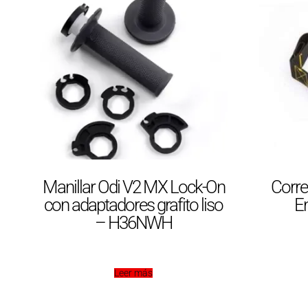
Manillar Odi V2 MX Lock-On
Corre
con adaptadores grafito liso
En
– H36NWH
Leer más