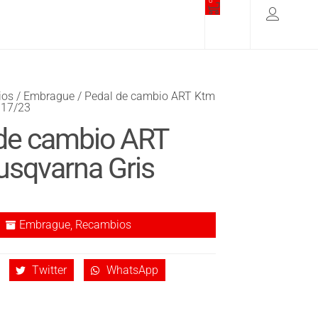
0
ios
/
Embrague
/ Pedal de cambio ART Ktm
 17/23
de cambio ART
sqvarna Gris
Embrague
,
Recambios
Twitter
WhatsApp