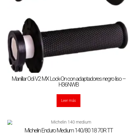
Manillar Odi V2 MX Lock-On con adaptadores negro liso –
H36NWB
Leer más
Michelin Enduro Medium 140/80 18 70R TT