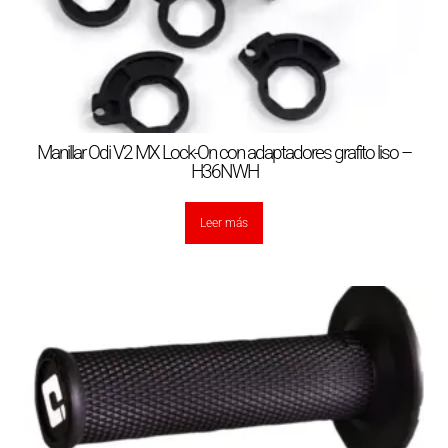
Manillar Odi V2 MX Lock-On con adaptadores grafito liso –
H36NWH
Leer más