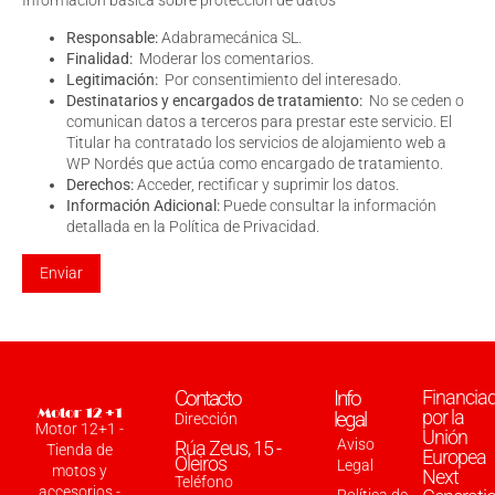
Información básica sobre protección de datos
Responsable:
Adabramecánica SL.
Finalidad:
Moderar los comentarios.
Legitimación:
Por consentimiento del interesado.
Destinatarios y encargados de tratamiento:
No se ceden o
comunican datos a terceros para prestar este servicio. El
Titular ha contratado los servicios de alojamiento web a
WP Nordés que actúa como encargado de tratamiento.
Derechos:
Acceder, rectificar y suprimir los datos.
Información Adicional:
Puede consultar la información
detallada en la
Política de Privacidad
.
Contacto
Info
Financia
por la
legal
Dirección
Motor 12+1 -
Unión
Aviso
Rúa Zeus, 15 -
Tienda de
Europea
Oleiros
Legal
motos y
Next
Teléfono
accesorios -