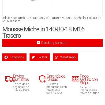
Inicio
/
Recambios
/
Ruedas y cámaras
/ Mousse Michelin 140-80-18
M16 Trasero
Mousse Michelin 140-80-18 M16
Trasero
Ruedas y cámaras
Facebook
Twitter
WhatsApp
Envíos
Garantía de
Pago
gratutitos
calidad
seguro con
Stripe
En pedidos a
Nuestros
península de
productos están
Paga con
más de 100€
totalmente
tranquilidad a
garantizados
través de Stripe