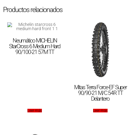
Productos relacionados
Neumático MICHELIN
StarCross 6 Medium Hard
90/100-21 57M TT
Mitas Terra Force-EF Super
90/90-21 M/C 54R TT
Delantero
Leer más
Leer más