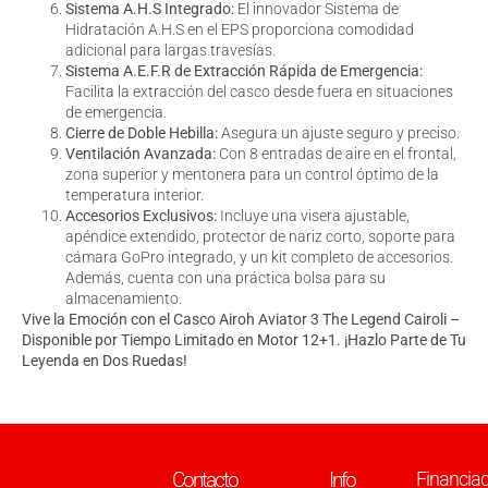
Sistema A.H.S Integrado:
El innovador Sistema de
Hidratación A.H.S en el EPS proporciona comodidad
adicional para largas travesías.
Sistema A.E.F.R de Extracción Rápida de Emergencia:
Facilita la extracción del casco desde fuera en situaciones
de emergencia.
Cierre de Doble Hebilla:
Asegura un ajuste seguro y preciso.
Ventilación Avanzada:
Con 8 entradas de aire en el frontal,
zona superior y mentonera para un control óptimo de la
temperatura interior.
Accesorios Exclusivos:
Incluye una visera ajustable,
apéndice extendido, protector de nariz corto, soporte para
cámara GoPro integrado, y un kit completo de accesorios.
Además, cuenta con una práctica bolsa para su
almacenamiento.
Vive la Emoción con el Casco Airoh Aviator 3 The Legend Cairoli –
Disponible por Tiempo Limitado en Motor 12+1. ¡Hazlo Parte de Tu
Leyenda en Dos Ruedas!
Contacto
Info
Financia