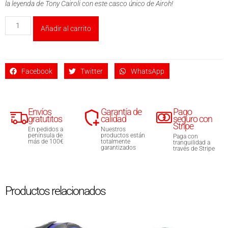
la leyenda de Tony Cairoli con este casco único de Airoh!
Añadir al carrito
Facebook
Twitter
WhatsApp
Envíos
Garantía de
Pago
gratutitos
calidad
seguro con
Stripe
En pedidos a
Nuestros
península de
productos están
Paga con
más de 100€
totalmente
tranquilidad a
garantizados
través de Stripe
Productos relacionados