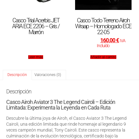
Casco Trial Acerbis JET
Casco Todo Terreno Airoh
ARIA ECE 2206 – Gris /
Wraap – Homologado ECE
Marrón
22-05
179,00
€
160,00
€
IVA
Incluído
Leer más
Añadir al carrito
Descripción
Valoraciones (0)
Descripción
Casco Airoh Aviator 3 The Legend Cairoli – Edición
Limitada: Experimenta la Leyenda en Cada Ruta
Descubre la última joya de Airoh, el Casco Aviator 3 The Legend
Cairoli, una edición limitada que rinde homenaje al legendario 9
veces campeón mundial, Tony Cairoli. Este casco representa la
culminación de la evolución tecnológica, certificado bajo la