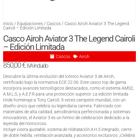
Inicio
/
Equipaciones
/
Cascos
/ Casco Airoh Aviator 3 The Legend
Cairoli – Edición Limitada
Casco Airoh Aviator 3 The Legend Cairoli
– Edición Limitada
Cascos
Airoh
850,00
€
IVA Incluído
Descubre la última evolución del icónico Aviator 3 de Airoh,
certificado bajo la normativa ECE 22.06. Este casco top de gama
incorpora avances tecnológicos destacados, como el sistema AMS2,
A.M.L.S, y A.E.F.R para una protección superior. La edición limitada
rinde homenaje a Tony Cairoli, 9 veces campeón mundial, con un
diseño único que celebra su legendaria carrera. Fabricado con
materiales de alta calidad, aerodinámica perfeccionada y sistemas
innovadores, el Aviator 3 es un himno de celebración dedicado a la
leyenda del motocross.
Incluye visera ajustable, sistema de Hidratación A.H.S integrado, cierre
de doble hebilla, ventilación avanzada, y accesorios exclusivos. ¡Celebra