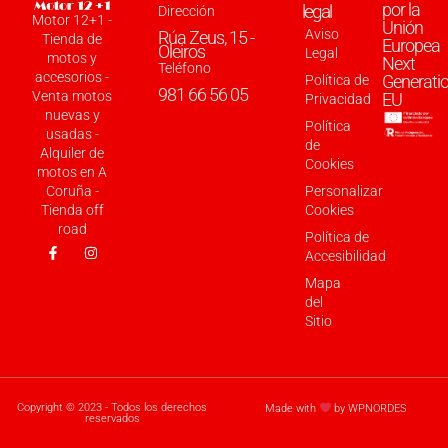
por la
legal
Dirección
Motor 12+1 -
Unión
Aviso
Rúa Zeus, 15 -
Tienda de
Europea
Oleiros
Legal
motos y
Next
Teléfono
accesorios -
Generati
Política de
981 66 56 05
Venta motos
EU
Privacidad
nuevas y
Política
usadas -
de
Alquiler de
Cookies
motos en A
Coruña -
Personalizar
Tienda off
Cookies
road
Política de
Accesibilidad
Mapa
del
Sitio
Copyright © 2023 - Todos los derechos
Made with
by WPNORDES
reservados