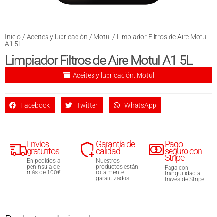
Inicio
/
Aceites y lubricación
/
Motul
/ Limpiador Filtros de Aire Motul
A1 5L
Limpiador Filtros de Aire Motul A1 5L
Aceites y lubricación
,
Motul
Facebook
Twitter
WhatsApp
Envíos
Garantía de
Pago
gratutitos
calidad
seguro con
Stripe
En pedidos a
Nuestros
península de
productos están
Paga con
más de 100€
totalmente
tranquilidad a
garantizados
través de Stripe