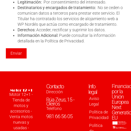
Legitimación:
Por consentimiento del interesado.
Destinatarios y encargados de tratamiento:
No se ceden o
comunican datos a terceros para prestar este servicio. El
Titular ha contratado los servicios de alojamiento web a
WP Nordés que actúa como encargado de tratamiento.
Derechos:
Acceder, rectificar y suprimir los datos.
Información Adicional:
Puede consultar la información
detallada en la
Política de Privacidad
.
Contacto
Info
Financia
por la
legal
Dirección
Motor 12+1 -
Unión
Aviso
Rúa Zeus, 15 -
Tienda de
Europea
Oleiros
Legal
motos y
Next
Teléfono
accesorios -
Generati
Política de
981 66 56 05
Venta motos
EU
Privacidad
nuevas y
Política
usadas -